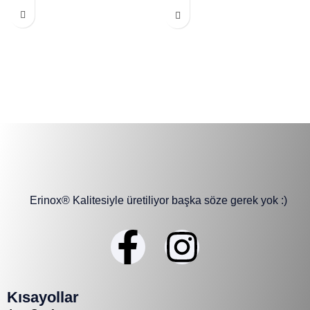
Erinox® Kalitesiyle üretiliyor başka söze gerek yok :)
Kısayollar