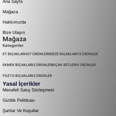
Ana Sayfa
Mağaza
Hakkımızda
Bize Ulaşın
Mağaza
Kategoriler
ET BIÇAKLARI
107 ÜRÜNLER
SEBZE BIÇAKLARI
13 ÜRÜNLER
EKMEK BIÇAKLARI
3 ÜRÜNLER
BIÇAK SETLERİ
4 ÜRÜNLER
FİLETO BIÇAKLARI
3 ÜRÜNLER
Yasal İçerikler
Mesafeli Satış Sözleşmesi
Gizlilik Politikası
Şartlar Ve Koşullar