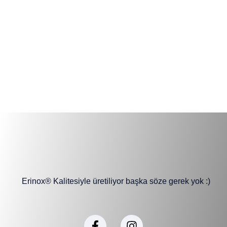
Erinox® Kalitesiyle üretiliyor başka söze gerek yok :)