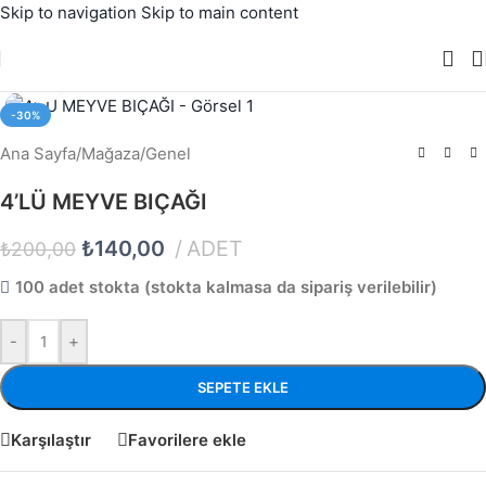
Skip to navigation
Skip to main content
Büyütmek için tıklayın
-30%
Ana Sayfa
/
Mağaza
/
Genel
4’LÜ MEYVE BIÇAĞI
₺
140,00
ADET
₺
200,00
100 adet stokta (stokta kalmasa da sipariş verilebilir)
-
+
SEPETE EKLE
Karşılaştır
Favorilere ekle