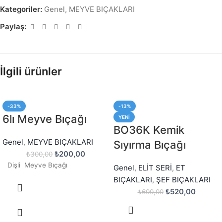
Kategoriler:
Genel
,
MEYVE BIÇAKLARI
Paylaş:
İlgili ürünler
-33%
-13%
6lı Meyve Bıçağı
YENI
BO36K Kemik
Genel
,
MEYVE BIÇAKLARI
Sıyırma Bıçağı
₺
200,00
₺
300,00
Dişli Meyve Bıçağı
Genel
,
ELİT SERİ
,
ET
BIÇAKLARI
,
ŞEF BIÇAKLARI
₺
520,00
₺
600,00