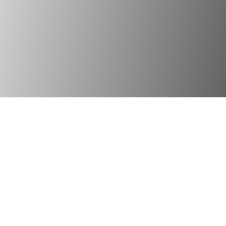
© 2026
Erinox Yatağan Paslanmaz Bıçakları
. Tüm hakları
Saklıdır
Mağaza
Favoriler
Sepet
Hesabım