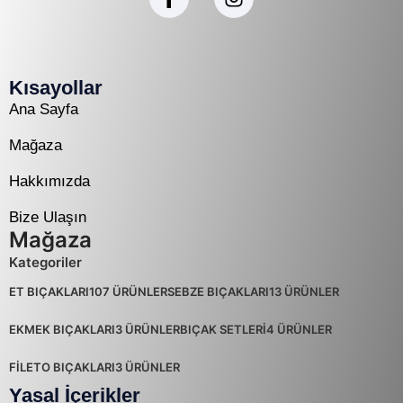
Kısayollar
Ana Sayfa
Mağaza
Hakkımızda
Bize Ulaşın
Mağaza
Kategoriler
ET BIÇAKLARI
107 ÜRÜNLER
SEBZE BIÇAKLARI
13 ÜRÜNLER
EKMEK BIÇAKLARI
3 ÜRÜNLER
BIÇAK SETLERİ
4 ÜRÜNLER
FİLETO BIÇAKLARI
3 ÜRÜNLER
Yasal İçerikler