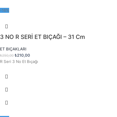
-16%
3 NO R SERİ ET BIÇAĞI – 31 Cm
ET BIÇAKLARI
₺
210,00
₺
250,00
R Seri 3 No Et Bıçağı