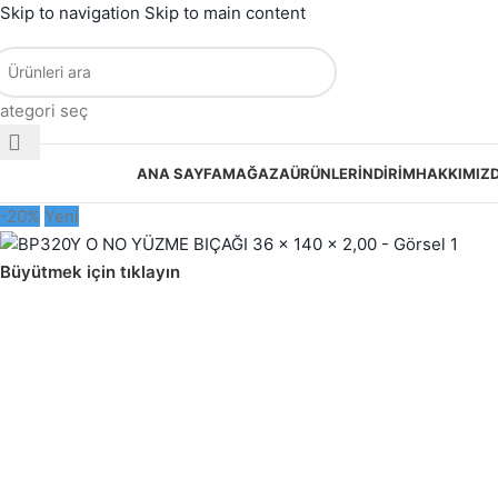
Skip to navigation
Skip to main content
ategori seç
ategorilere Gözat
ANA SAYFA
MAĞAZA
ÜRÜNLER
İNDIRIM
HAKKIMIZ
-20%
Yeni
Büyütmek için tıklayın