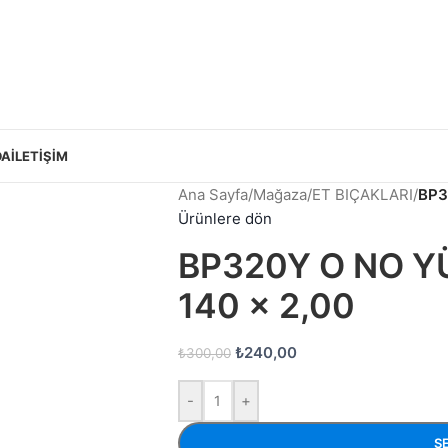
DA
İLETIŞIM
Ana Sayfa
/
Mağaza
/
ET BIÇAKLARI
/
BP3
Ürünlere dön
BP320Y O NO Y
140 x 2,00
₺
240,00
₺
300,00
-
+
S