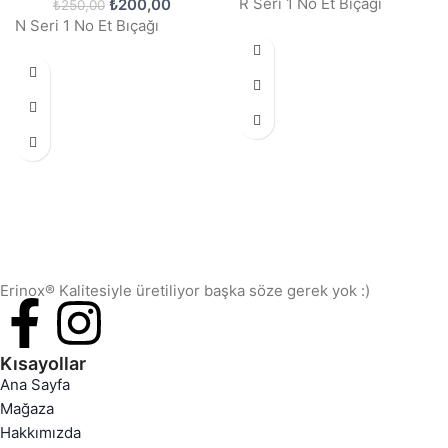
R Seri 1 No Et Bıçağı
₺
200,00
₺
250,00
N Seri 1 No Et Bıçağı
Erinox® Kalitesiyle üretiliyor başka söze gerek yok :)
Kısayollar
Ana Sayfa
Mağaza
Hakkımızda