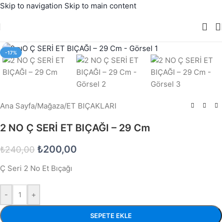
Skip to navigation
Skip to main content
Büyütmek için tıklayın
-17%
Ana Sayfa
/
Mağaza
/
ET BIÇAKLARI
2 NO Ç SERİ ET BIÇAĞI – 29 Cm
₺
200,00
₺
240,00
Ç Seri 2 No Et Bıçağı
-
+
SEPETE EKLE