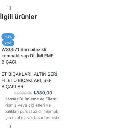
İlgili ürünler
-12%
YENI
WS0571 Sarı bilezikli
kompakt sap DİLİMLEME
BIÇAĞI
ET BIÇAKLARI
,
ALTIN SERİ
,
FİLETO BIÇAKLARI
,
ŞEF
BIÇAKLARI
₺
880,00
₺
1.000,00
Hassas Dilimleme ve Fileto:
Pişmiş veya çiğ etleri ve
balıkları pürüzsüz dilimlemek
için özel olarak tasarlanmıştır.
Üstün Kalite 4116 Çelik:
Jilet
keskinliği sunar ve bu