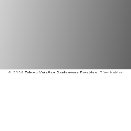
© 2026
Erinox Yatağan Paslanmaz Bıçakları
. Tüm hakları
Saklıdır
Mağaza
Favoriler
Sepet