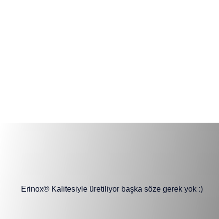
keskinliği uzun süre korur.
İdeal 2.5mm Sırt Kalınlığı:
Kesim sırasında esneklik ve
kontrol arasında mükemmel
bir denge sunar.
Ergonomik ve Şık Tasarım:
Parlak pirinç bilezikli kompakt
sap, güvenli tutuş ve estetik
bir görünüm sunar.
Yatağan El İşçiliği:
Denizli,
Yatağan'ın asırlık bıçakçılık
geleneğiyle üretilmiştir.
Erinox® Kalitesiyle üretiliyor başka söze gerek yok :)