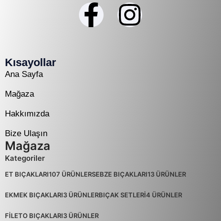
Kısayollar
Ana Sayfa
Mağaza
Hakkımızda
Bize Ulaşın
Mağaza
Kategoriler
ET BIÇAKLARI
107 ÜRÜNLER
SEBZE BIÇAKLARI
13 ÜRÜNLER
EKMEK BIÇAKLARI
3 ÜRÜNLER
BIÇAK SETLERİ
4 ÜRÜNLER
FİLETO BIÇAKLARI
3 ÜRÜNLER