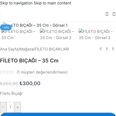
Skip to navigation
Skip to main content
Büyütmek için tıklayın
-14%
Ana Sayfa
/
Mağaza
/
FİLETO BIÇAKLARI
FİLETO BIÇAĞI – 35 Cm
(
1
müşteri değerlendirmesi)
₺
300,00
₺
350,00
Fileto Bıçağı
-
+