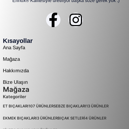
Erinox® Kalitesiyle üretiliyor başka söze gerek yok :)
Kısayollar
Ana Sayfa
Mağaza
Hakkımızda
Bize Ulaşın
Mağaza
Kategoriler
ET BIÇAKLARI
107 ÜRÜNLER
SEBZE BIÇAKLARI
13 ÜRÜNLER
EKMEK BIÇAKLARI
3 ÜRÜNLER
BIÇAK SETLERİ
4 ÜRÜNLER