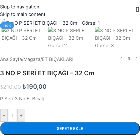
Skip to navigation
Skip to main content
Büyütmek için tıklayın
-10%
Ana Sayfa
/
Mağaza
/
ET BIÇAKLARI
3 NO P SERİ ET BIÇAĞI – 32 Cm
₺
190,00
₺
210,00
P Seri 3 No Et Bıçağı
-
+
SEPETE EKLE