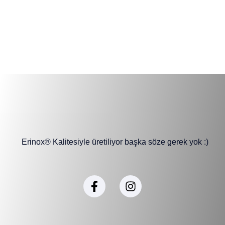
Erinox® Kalitesiyle üretiliyor başka söze gerek yok :)