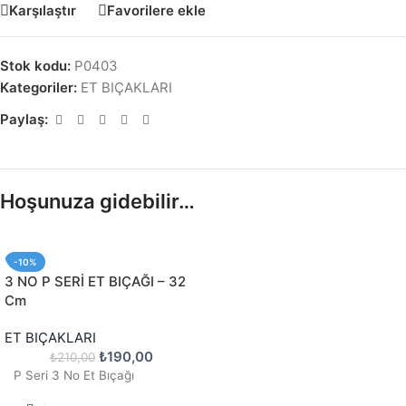
Karşılaştır
Favorilere ekle
Stok kodu:
P0403
Kategoriler:
ET BIÇAKLARI
Paylaş:
Hoşunuza gidebilir…
-10%
3 NO P SERİ ET BIÇAĞI – 32
Cm
ET BIÇAKLARI
₺
190,00
₺
210,00
P Seri 3 No Et Bıçağı