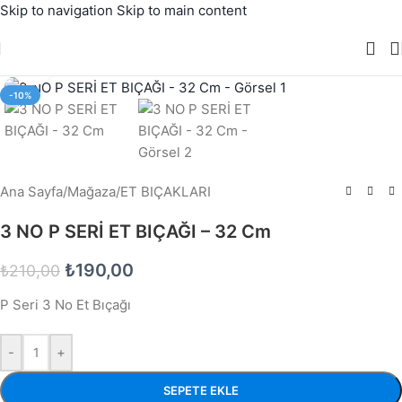
Skip to navigation
Skip to main content
Büyütmek için tıklayın
-10%
Ana Sayfa
/
Mağaza
/
ET BIÇAKLARI
3 NO P SERİ ET BIÇAĞI – 32 Cm
₺
190,00
₺
210,00
P Seri 3 No Et Bıçağı
-
+
SEPETE EKLE