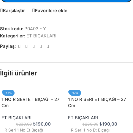
Karşılaştır
Favorilere ekle
Stok kodu:
P0403 - Y
Kategoriler:
ET BIÇAKLARI
Paylaş:
İlgili ürünler
-17%
-17%
1 NO R SERİ ET BIÇAĞI – 27
1 NO R SERİ ET BIÇAĞI – 27
Cm
Cm
ET BIÇAKLARI
ET BIÇAKLARI
₺
190,00
₺
190,00
₺
230,00
₺
230,00
R Seri 1 No Et Bıçağı
R Seri 1 No Et Bıçağı