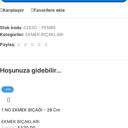
Karşılaştır
Favorilere ekle
Stok kodu:
0283D - PEMBE
Kategoriler:
EKMEK BIÇAKLARI
Paylaş:
Hoşunuza gidebilir…
-11%
1 NO EKMEK BIÇAĞI – 28 Cm
EKMEK BIÇAKLARI
₺
320,00
₺
360,00