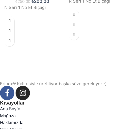
R Seri 1 No Et Bıçağı
₺
200,00
₺
250,00
N Seri 1 No Et Bıçağı
Erinox® Kalitesiyle üretiliyor başka söze gerek yok :)
Kısayollar
Ana Sayfa
Mağaza
Hakkımızda