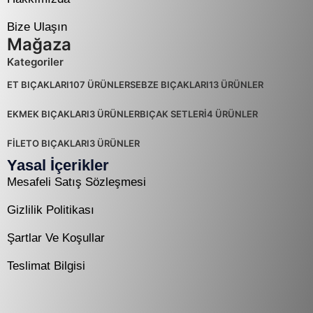
Bize Ulaşın
Mağaza
Kategoriler
ET BIÇAKLARI
107 ÜRÜNLER
SEBZE BIÇAKLARI
13 ÜRÜNLER
EKMEK BIÇAKLARI
3 ÜRÜNLER
BIÇAK SETLERİ
4 ÜRÜNLER
FİLETO BIÇAKLARI
3 ÜRÜNLER
Yasal İçerikler
Mesafeli Satış Sözleşmesi
Gizlilik Politikası
Şartlar Ve Koşullar
Teslimat Bilgisi