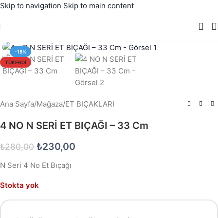
Skip to navigation
Skip to main content
Büyütmek için tıklayın
-18%
TÜKENDI
Ana Sayfa
/
Mağaza
/
ET BIÇAKLARI
4 NO N SERİ ET BIÇAĞI – 33 Cm
₺
230,00
₺
280,00
N Seri 4 No Et Bıçağı
Stokta yok