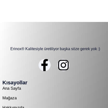
Erinox® Kalitesiyle üretiliyor başka söze gerek yok :)
Kısayollar
Ana Sayfa
Mağaza
Hakkımızda