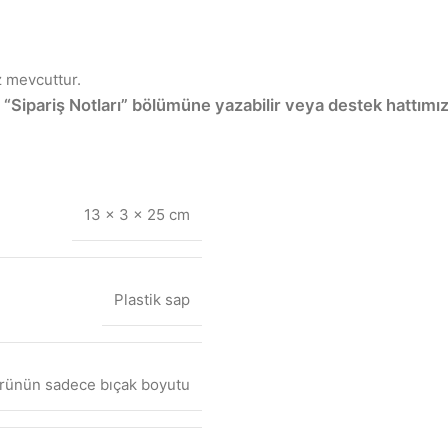
z mevcuttur.
“Sipariş Notları” bölümüne yazabilir veya destek hattımız
13 × 3 × 25 cm
Plastik sap
rünün sadece bıçak boyutu