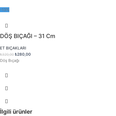
-13%
DÖŞ BIÇAĞI – 31 Cm
ET BIÇAKLARI
₺
280,00
₺
320,00
Döş Bıçağı
İlgili ürünler