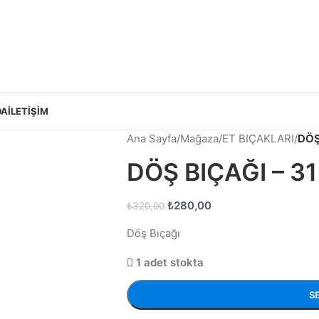
DA
İLETIŞIM
Ana Sayfa
/
Mağaza
/
ET BIÇAKLARI
/
DÖŞ
DÖŞ BIÇAĞI – 3
₺
280,00
₺
320,00
Döş Bıçağı
1 adet stokta
S