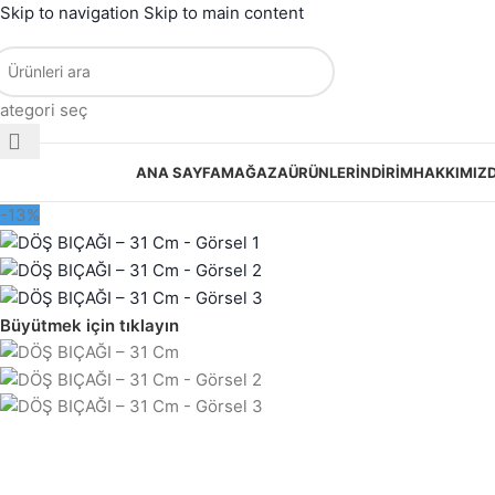
Skip to navigation
Skip to main content
ategori seç
ategorilere Gözat
ANA SAYFA
MAĞAZA
ÜRÜNLER
İNDIRIM
HAKKIMIZ
-13%
Büyütmek için tıklayın