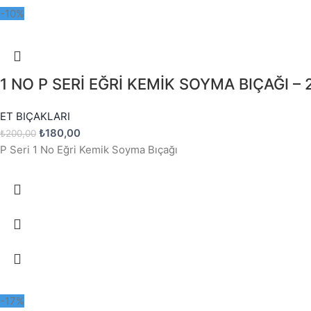
-10%
1 NO P SERİ EĞRİ KEMİK SOYMA BIÇAĞI –
ET BIÇAKLARI
₺
180,00
₺
200,00
P Seri 1 No Eğri Kemik Soyma Bıçağı
-17%