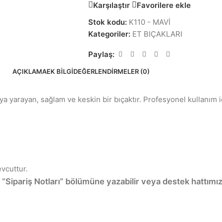
Karşılaştır
Favorilere ekle
Stok kodu:
K110 - MAVİ
Kategoriler:
ET BIÇAKLARI
Paylaş:
AÇIKLAMA
EK BILGI
DEĞERLENDIRMELER (0)
a yarayan, sağlam ve keskin bir bıçaktır. Profesyonel kullanım iç
vcuttur.
“Sipariş Notları” bölümüne yazabilir veya destek hattımız